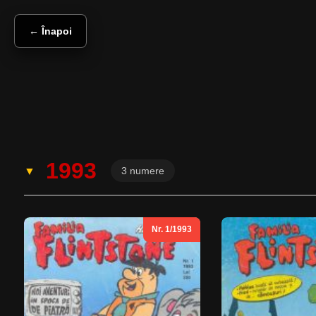
← Înapoi
1993
3 numere
Nr. 1/1993